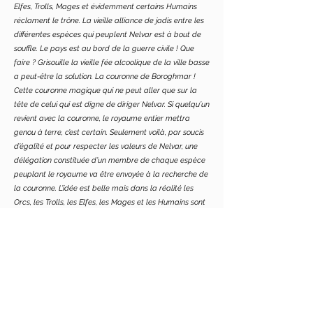
Elfes, Trolls, Mages et évidemment certains Humains
réclament le trône. La vieille alliance de jadis entre les
différentes espèces qui peuplent Nelvar est à bout de
souffle. Le pays est au bord de la guerre civile ! Que
faire ? Grisouille la vieille fée alcoolique de la ville basse
a peut-être la solution. La couronne de Boroghmar !
Cette couronne magique qui ne peut aller que sur la
tête de celui qui est digne de diriger Nelvar. Si quelqu’un
revient avec la couronne, le royaume entier mettra
genou à terre, c’est certain. Seulement voilà, par soucis
d’égalité et pour respecter les valeurs de Nelvar, une
délégation constituée d’un membre de chaque espèce
peuplant le royaume va être envoyée à la recherche de
la couronne. L’idée est belle mais dans la réalité les
Orcs, les Trolls, les Elfes, les Mages et les Humains sont
très différents et ils n’ont pas les mêmes aspirations, les
mêmes problèmes, ils ne subissent pas les mêmes
oppressions. Alors réussiront-ils à travailler de concert
et faire en sorte que la paix et l’unité s’installent à
nouveau à Nelvar ? Cette paix est-elle souhaitable ?
L’unité est-elle vraiment possible ?
Réussiront ils à vaincre le Dragon des Karfalades pour