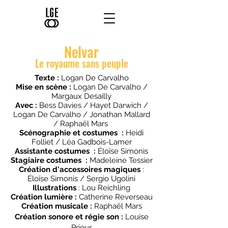
Nelvar
Le r
oyaume sans peuple
Texte :
Logan De Carvalho
Mise en scène :
Logan De Carvalho /
Margaux Desailly
Avec :
Bess Davies / Hayet Darwich /
Logan De Carvalho / Jonathan Mallard
/ Raphaël Mars
Scénographie
et costu
mes :
Heidi
Folliet / Léa Gadbois-Lamer
Assistante costumes :
Éloïse Simonis
Stagiaire
costu
mes :
Madeleine Tessier
Création d'accessoires magiques
:
Éloïse Simonis / Sergio Ugolini
Illustrations
: Lou Reichling
Création lumière :
Catherine Reverseau
Création musicale :
Raphaël Mars
Création sonore et régie son :
Louise
Prieur