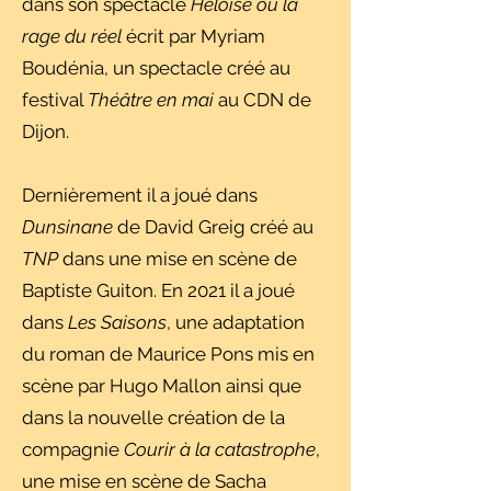
dans son spectacle
Héloïse ou la
rage du réel
écrit par Myriam
Boudénia, un spectacle créé au
festival
Théâtre en mai
au CDN de
Dijon.
Dernièrement il a joué dans
Dunsinane
de David Greig créé au
TNP
dans une mise en scène de
Baptiste Guiton. En 2021 il a joué
dans
Les Saisons
, une adaptation
du roman de Maurice Pons mis en
scène par Hugo Mallon ainsi que
dans la nouvelle création de la
compagnie
Courir à la catastrophe
,
une mise en scène de Sacha